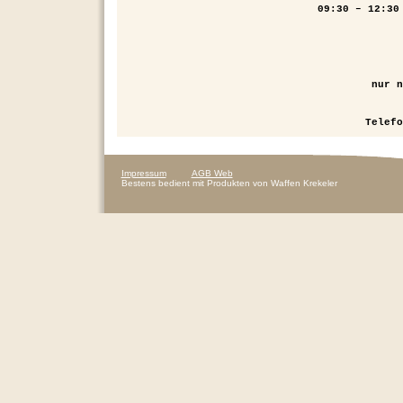
09:30 – 12:30
nur n
Telef
Impressum
AGB Web
Bestens bedient mit Produkten von Waffen Krekeler